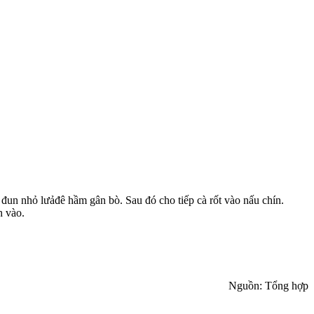
 đun nhỏ lưảđê hầm gân bò. Sau đó cho tiếp cà rốt vào nấu chín.
h vào.
Nguồn: Tổng hợp