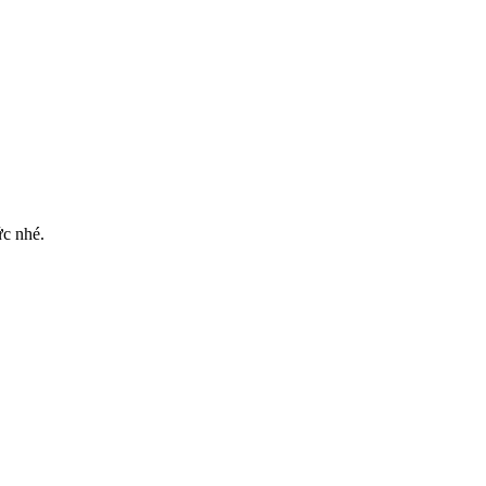
ức nhé.