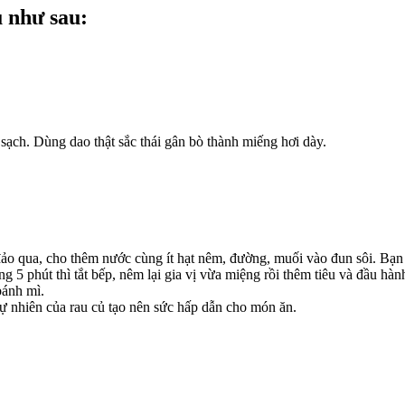
 như sau:
t sạch. Dùng dao thật sắc thái gân bò thành miếng hơi dày.
đảo qua, cho thêm nước cùng ít hạt nêm, đường, muối vào đun sôi. Bạn
g 5 phút thì tắt bếp, nêm lại gia vị vừa miệng rồi thêm tiêu và đầu hàn
bánh mì.
tự nhiên của rau củ tạo nên sức hấp dẫn cho món ăn.