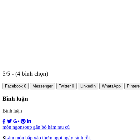
5/5 - (4 bình chọn)
Facebook
0
Messenger
Twitter
0
LinkedIn
WhatsApp
Pintere
Bình luận
Bình luận
món ngon
soup gân bò hầm rau củ
Làm món bắp xào thơm ngọt ngày rảnh rỗi.