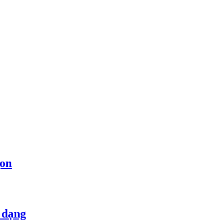
gon
 dạng