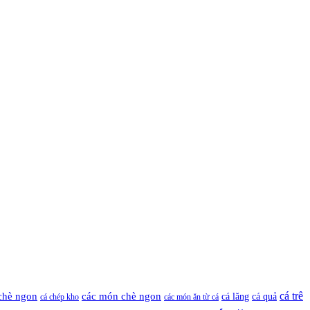
cá trê
chè ngon
các món chè ngon
cá lăng
cá quả
cá chép kho
các món ăn từ cá