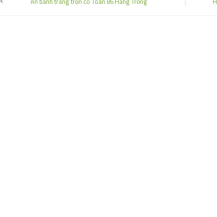
Ăn bánh tráng trộn cô Toàn 86 Hàng Trống
H