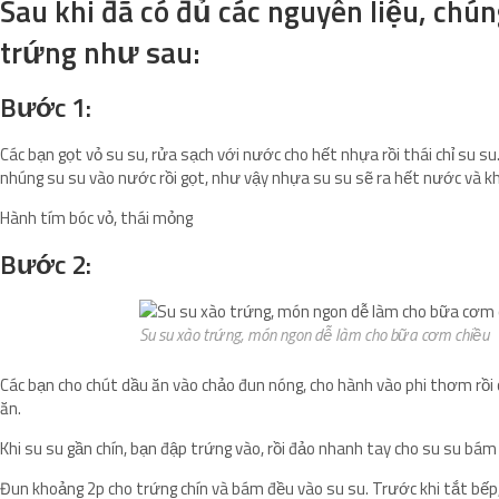
Sau khi đã có đủ các nguyên liệu, chú
trứng như sau:
Bước 1:
Các bạn gọt vỏ su su, rửa sạch với nước cho hết nhựa rồi thái chỉ su su
nhúng su su vào nước rồi gọt, như vậy nhựa su su sẽ ra hết nước và k
Hành tím bóc vỏ, thái mỏng
Bước 2:
Su su xào trứng, món ngon dễ làm cho bữa cơm chiều
Các bạn cho chút dầu ăn vào chảo đun nóng, cho hành vào phi thơm rồi 
ăn.
Khi su su gần chín, bạn đập trứng vào, rồi đảo nhanh tay cho su su bám
Đun khoảng 2p cho trứng chín và bám đều vào su su. Trước khi tắt bếp,