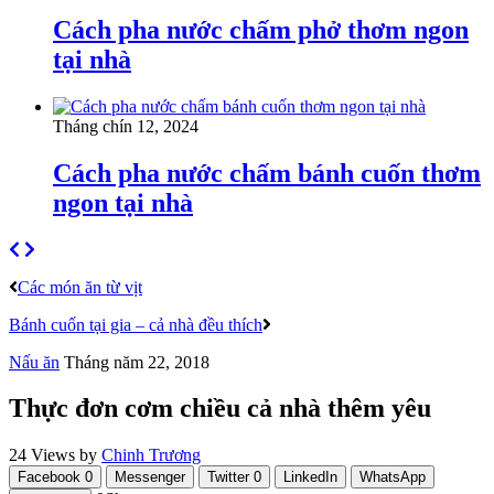
Cách pha nước chấm phở thơm ngon
tại nhà
Tháng chín 12, 2024
Cách pha nước chấm bánh cuốn thơm
ngon tại nhà
Các món ăn từ vịt
Bánh cuốn tại gia – cả nhà đều thích
Nấu ăn
Tháng năm 22, 2018
Thực đơn cơm chiều cả nhà thêm yêu
24 Views
by
Chinh Trương
Facebook
0
Messenger
Twitter
0
LinkedIn
WhatsApp