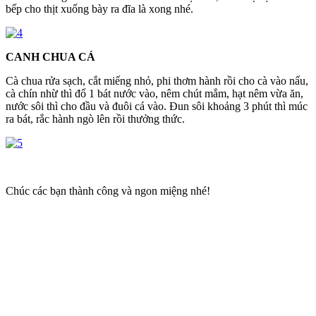
bếp cho thịt xuống bày ra đĩa là xong nhé.
CANH CHUA CÁ
Cà chua rửa sạch, cắt miếng nhỏ, phi thơm hành rồi cho cà vào nấu,
cà chín nhừ thì đổ 1 bát nước vào, nêm chút mắm, hạt nêm vừa ăn,
nước sôi thì cho đầu và đuôi cá vào. Đun sôi khoảng 3 phút thì múc
ra bát, rắc hành ngò lên rồi thưởng thức.
Chúc các bạn thành công và ngon miệng nhé!