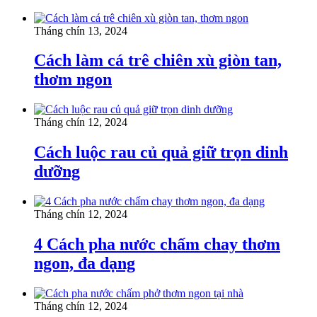
Tháng chín 13, 2024
Cách làm cá trê chiên xù giòn tan,
thơm ngon
Tháng chín 12, 2024
Cách luộc rau củ quả giữ trọn dinh
dưỡng
Tháng chín 12, 2024
4 Cách pha nước chấm chay thơm
ngon, đa dạng
Tháng chín 12, 2024