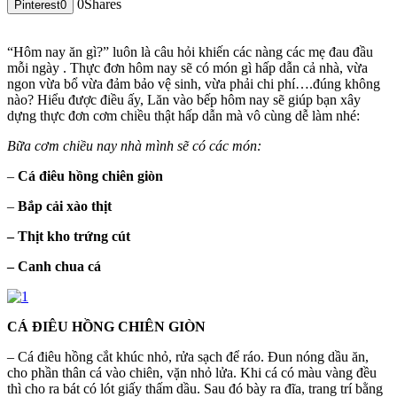
0
Shares
Pinterest
0
“Hôm nay ăn gì?” luôn là câu hỏi khiến các nàng các mẹ đau đầu
mỗi ngày . Thực đơn hôm nay sẽ có món gì hấp dẫn cả nhà, vừa
ngon vừa bổ vừa đảm bảo vệ sinh, vừa phải chi phí….đúng không
nào? Hiểu được điều ấy, Lăn vào bếp hôm nay sẽ giúp bạn xây
dựng thực đơn cơm chiều thật hấp dẫn mà vô cùng dễ làm nhé:
Bữa cơm chiều nay nhà mình sẽ có các món:
–
Cá điêu hồng chiên giòn
–
Bắp cải xào thịt
– Thịt kho trứng cút
– Canh chua cá
CÁ ĐIÊU HỒNG CHIÊN GIÒN
– Cá điêu hồng cắt khúc nhỏ, rửa sạch để ráo. Đun nóng dầu ăn,
cho phần thân cá vào chiên, vặn nhỏ lửa. Khi cá có màu vàng đều
thì cho ra bát có lót giấy thấm dầu. Sau đó bày ra đĩa, trang trí bằng