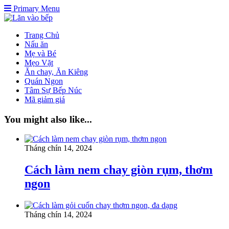
momwrites
handshose
non liner
Autoplex
PT Sheng Yue Industry Indonesia
Tren rambut pria
PaceSal Vibes
Inspirasi Hidup Bahagia
5 Tren Desain Grafis | Kobra Insight
Resurge Vintage - Eksplorasi Passion, Tren, dan Inspirasi Lintas Zaman
Dunia Baking, Tren Roti, dan Inspirasi Kuliner - MaggieBreads
Tribun Warga | Suara Rakyat, Kabar Nyata.
Lensa Masyarakat
Lensa Global
Muscle Old School
gacor
slot
link gacor
Akar Peluang
Sinyal Cuan
Jejaring Hoki
Profit Bisnis
Pilar Profit
Arus Dana
Wiraforia
Lentera Publik
Catatan Bumi
Info Warga
Ruang Ulas
Kabar Vision
Suara Digital
Jejak Literasi
Pusat Naratif
slot gacor
slot gacor
slot gacor
Paradis Perdu
KKCN News
Dai Kuan Bei
Somist Institute
Cari Fakta
MIMI News
Topik Panas
Hot Selebriti
Kilas Kabar
Portal Usaha
situs gacor
sensasi gacor
pola gacor
mimislot gacor
slot gacor
situs gacor
link gacor
mimislot terpercaya
sensasi gacor
pola slot gacor
mimi slot gacor
slot gacor
situs gacor
link gacor
Primary Menu
Trang Chủ
Nấu ăn
Mẹ và Bé
Mẹo Vặt
Ăn chay, Ăn Kiêng
Quán Ngon
Tâm Sự Bếp Núc
Mã giảm giá
You might also like...
Tháng chín 14, 2024
Cách làm nem chay giòn rụm, thơm
ngon
Tháng chín 14, 2024