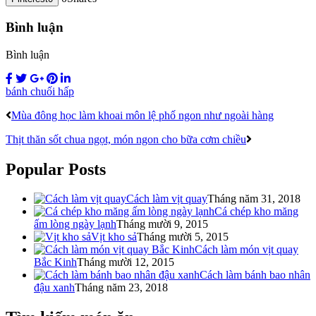
Bình luận
Bình luận
bánh chuối hấp
Mùa đông học làm khoai môn lệ phố ngon như ngoài hàng
Thịt thăn sốt chua ngọt, món ngon cho bữa cơm chiều
Popular Posts
Cách làm vịt quay
Tháng năm 31, 2018
Cá chép kho măng
ấm lòng ngày lạnh
Tháng mười 9, 2015
Vịt kho sả
Tháng mười 5, 2015
Cách làm món vịt quay
Bắc Kinh
Tháng mười 12, 2015
Cách làm bánh bao nhân
đậu xanh
Tháng năm 23, 2018