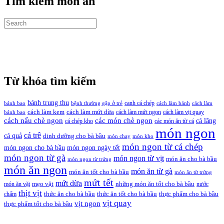
Tìm kiếm món ăn
Từ khóa tìm kiếm
bánh trung thu
canh cá chép
bệnh thường gặp ở trẻ
cách làm bánh
bánh bao
cách làm
cách làm kem
cách làm mứt dừa
cách làm mứt ngon
cách làm vịt quay
bánh bao
cách nấu chè ngon
các món chè ngon
cá lăng
cá chép kho
các món ăn từ cá
món ngon
cá trê
cá quả
dinh dưỡng cho bà bầu
món kho
món chay
món ngon từ cá chép
món ngon cho bà bầu
món ngon ngày tết
món ngon từ gà
món ngon từ vịt
món ăn cho bà bầu
món ngon từ trứng
món ăn ngon
món ăn từ gà
món ăn tốt cho bà bầu
món ăn từ trứng
mứt tết
mứt dừa
mẹo vặt
những món ăn tốt cho bà bầu
món ăn vặt
nước
thịt vịt
thức ăn cho bà bầu
thức ăn tốt cho bà bầu
thực phẩm cho bà bầu
chấm
vịt quay
vịt ngon
thực phẩm tốt cho bà bầu