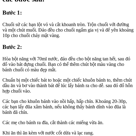
Bước 1:
Chuối sứ các bạn lột vỏ và cắt khoanh tròn. Trộn chuối với đường
và một chút muối. Đảo đều cho chuối ngấm gia vị và để yên khoảng
10p cho chuối chảy mật vàng.
Bước 2:
Hòa bột năng với 70ml nước, đảo đều cho bột năng tan hết, sau đó
đổ vào bát đựng chuối. Bạn có thể thêm chút bột màu vàng cho
bánh chuối có màu đẹp mắt.
Chuẩn bị một chiếc bát to hoặc một chiếc khuôn bánh to, thêm chút
dầu ăn và bơ vào thành bát để lúc lấy bánh ra cho dễ. sau đó đổ hỗn
hợp chuối vào.
Các bạn cho khuôn bánh vào nồi hấp, hấp chín. Khoảng 20-30p,
các bạn lấy đũa xâm bánh, nếu không thấy bánh dính vào đũa là
bánh đã chín.
Các mẹ cho bánh ra đĩa, cắt thành các miếng vừa ăn.
Khi ăn thì ăn kèm với nước cốt dừa và lạc rang.