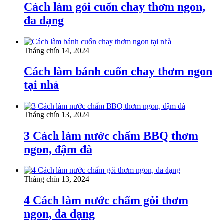
Cách làm gỏi cuốn chay thơm ngon,
đa dạng
Tháng chín 14, 2024
Cách làm bánh cuốn chay thơm ngon
tại nhà
Tháng chín 13, 2024
3 Cách làm nước chấm BBQ thơm
ngon, đậm đà
Tháng chín 13, 2024
4 Cách làm nước chấm gỏi thơm
ngon, đa dạng