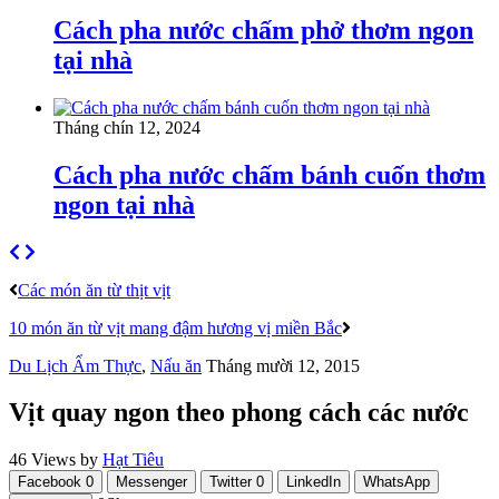
Cách pha nước chấm phở thơm ngon
tại nhà
Tháng chín 12, 2024
Cách pha nước chấm bánh cuốn thơm
ngon tại nhà
Các món ăn từ thịt vịt
10 món ăn từ vịt mang đậm hương vị miền Bắc
Du Lịch Ẩm Thực
,
Nấu ăn
Tháng mười 12, 2015
Vịt quay ngon theo phong cách các nước
46 Views
by
Hạt Tiêu
Facebook
0
Messenger
Twitter
0
LinkedIn
WhatsApp