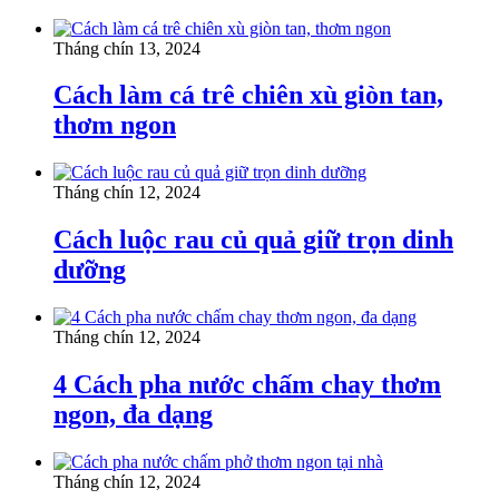
Tháng chín 13, 2024
Cách làm cá trê chiên xù giòn tan,
thơm ngon
Tháng chín 12, 2024
Cách luộc rau củ quả giữ trọn dinh
dưỡng
Tháng chín 12, 2024
4 Cách pha nước chấm chay thơm
ngon, đa dạng
Tháng chín 12, 2024