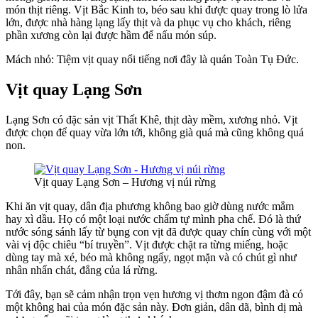
món thịt riêng. Vịt Bắc Kinh to, béo sau khi được quay trong lò lửa
lớn, được nhà hàng lạng lấy thịt và da phục vụ cho khách, riêng
phần xương còn lại được hầm để nấu món súp.
Mách nhỏ: Tiệm vịt quay nổi tiếng nơi đây là quán Toàn Tụ Đức.
Vịt quay Lạng Sơn
Lạng Sơn có đặc sản vịt Thất Khê, thịt dày mềm, xương nhỏ. Vịt
được chọn để quay vừa lớn tới, không già quá mà cũng không quá
non.
Vịt quay Lạng Sơn – Hương vị núi rừng
Khi ăn vịt quay, dân địa phương không bao giờ dùng nước mắm
hay xì dầu. Họ có một loại nước chấm tự mình pha chế. Đó là thứ
nước sóng sánh lấy từ bụng con vịt đã được quay chín cùng với một
vài vị độc chiêu “bí truyền”. Vịt được chặt ra từng miếng, hoặc
dùng tay mà xé, béo mà không ngấy, ngọt mặn và có chút gì như
nhân nhẩn chát, đắng của lá rừng.
Tới đây, bạn sẽ cảm nhận trọn vẹn hương vị thơm ngon đậm đà có
một không hai của món đặc sản này. Đơn giản, dân dã, bình dị mà