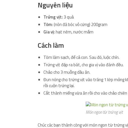
Nguyên liệu
Trứng vịt:
3 quả
Tôm:
(nõn đã bóc vỏ cứng) 200gram
Gia vị:
hạt nêm, nước mắm
Cách làm
Tôm làm sạch, để cả con. Sau đó, luộc chín.
Trứng vịt đập ra bát, cho gia vị vào đánh đều.
Chảo cho 3 muỗng dầu ăn.
Đun nóng cho trứng vịt vào tráng 1 lớp mỏng k
rồi cuộn trứng lại.
Cắt thành miếng vừa ăn rồi cho vào chảo chiên
Món ngon từ trứng vịt
Chúc các bạn thành công với món ngon từ trứng vị