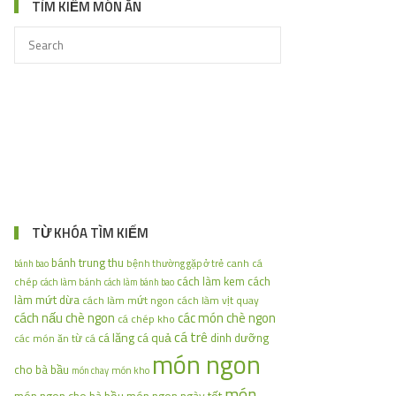
TÌM KIẾM MÓN ĂN
TỪ KHÓA TÌM KIẾM
bánh trung thu
bệnh thường gặp ở trẻ
canh cá
bánh bao
cách làm kem
cách
chép
cách làm bánh
cách làm bánh bao
làm mứt dừa
cách làm mứt ngon
cách làm vịt quay
cách nấu chè ngon
các món chè ngon
cá chép kho
cá trê
cá lăng
cá quả
dinh dưỡng
các món ăn từ cá
món ngon
cho bà bầu
món kho
món chay
món
món ngon cho bà bầu
món ngon ngày tết