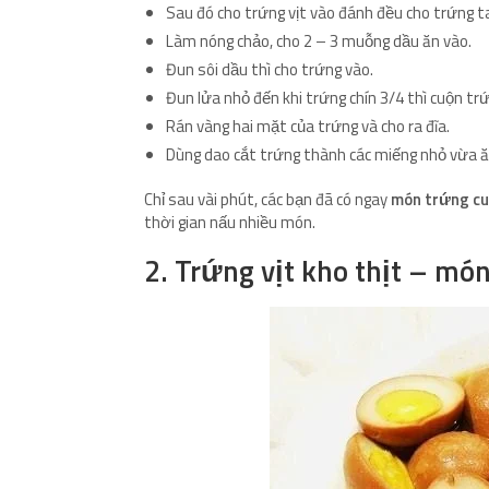
Sau đó cho trứng vịt vào đánh đều cho trứng t
Làm nóng chảo, cho 2 – 3 muỗng dầu ăn vào.
Đun sôi dầu thì cho trứng vào.
Đun lửa nhỏ đến khi trứng chín 3/4 thì cuộn trứn
Rán vàng hai mặt của trứng và cho ra đĩa.
Dùng dao cắt trứng thành các miếng nhỏ vừa ă
Chỉ sau vài phút, các bạn đã có ngay
món trứng cu
thời gian nấu nhiều món.
2. Trứng vịt kho thịt – mó