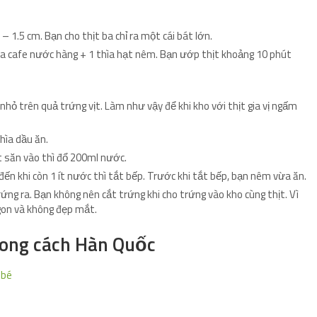
– 1.5 cm. Bạn cho thịt ba chỉ ra một cái bát lớn.
hìa cafe nước hàng + 1 thìa hạt nêm. Bạn ướp thịt khoảng 10 phút
nhỏ trên quả trứng vịt. Làm như vậy để khi kho với thịt gia vị ngấm
hìa dầu ăn.
ịt săn vào thì đổ 200ml nước.
đến khi còn 1 ít nước thì tắt bếp. Trước khi tắt bếp, bạn nêm vừa ăn.
trứng ra. Bạn không nên cắt trứng khi cho trứng vào kho cùng thịt. Vì
ngon và không đẹp mắt.
hong cách Hàn Quốc