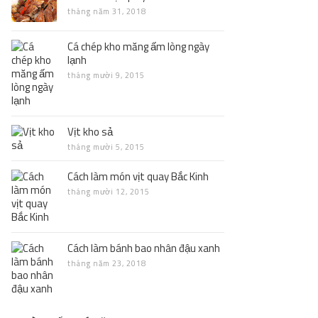
tháng năm 31, 2018
Cá chép kho măng ấm lòng ngày
lạnh
tháng mười 9, 2015
Vịt kho sả
tháng mười 5, 2015
Cách làm món vịt quay Bắc Kinh
tháng mười 12, 2015
Cách làm bánh bao nhân đậu xanh
tháng năm 23, 2018