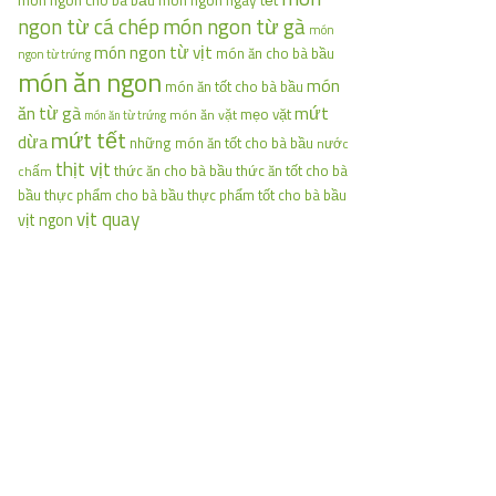
ngon từ cá chép
món ngon từ gà
món
món ngon từ vịt
món ăn cho bà bầu
ngon từ trứng
món ăn ngon
món
món ăn tốt cho bà bầu
ăn từ gà
mứt
mẹo vặt
món ăn vặt
món ăn từ trứng
mứt tết
dừa
những món ăn tốt cho bà bầu
nước
thịt vịt
thức ăn cho bà bầu
thức ăn tốt cho bà
chấm
bầu
thực phẩm cho bà bầu
thực phẩm tốt cho bà bầu
vịt quay
vịt ngon