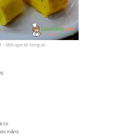
t – Món ngon từ trứng vịt
h)
i tô.
nước mắm).