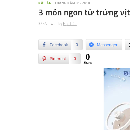
NẤU ĂN
THÁNG NĂM 31, 2018
3 món ngon từ trứng vịt
326 Views
by
Hạt Tiêu
Facebook
0
Messenger
0
Pinterest
0
Shares