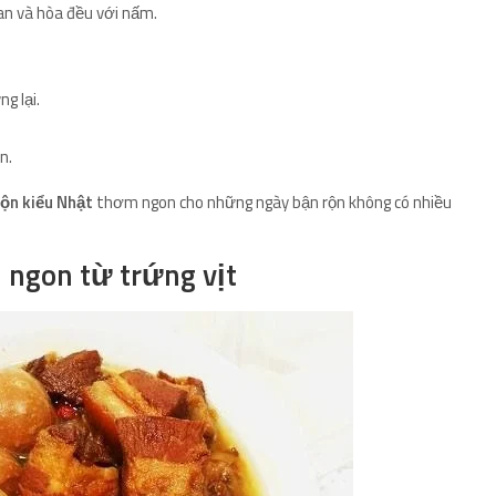
an và hòa đều với nấm.
g lại.
n.
ộn kiểu Nhật
thơm ngon cho những ngày bận rộn không có nhiều
n ngon từ trứng vịt