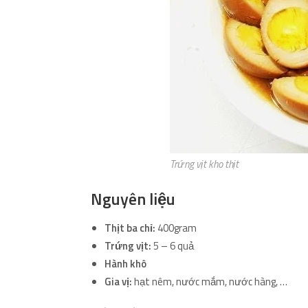
Trứng vịt kho thịt
Nguyên liệu
Thịt ba chỉ:
400gram
Trứng vịt:
5 – 6 quả
Hành khô
Gia vị:
hạt nêm, nước mắm, nước hàng, …