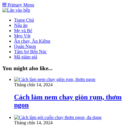
momwrites
handshose
non liner
Autoplex
PT Sheng Yue Industry Indonesia
Tren rambut pria
PaceSal Vibes
Inspirasi Hidup Bahagia
5 Tren Desain Grafis | Kobra Insight
Resurge Vintage - Eksplorasi Passion, Tren, dan Inspirasi Lintas Zaman
Dunia Baking, Tren Roti, dan Inspirasi Kuliner - MaggieBreads
Tribun Warga | Suara Rakyat, Kabar Nyata.
Lensa Masyarakat
Lensa Global
Muscle Old School
gacor
slot
link gacor
Akar Peluang
Sinyal Cuan
Jejaring Hoki
Profit Bisnis
Pilar Profit
Arus Dana
Wiraforia
Lentera Publik
Catatan Bumi
Info Warga
Ruang Ulas
Kabar Vision
Suara Digital
Jejak Literasi
Pusat Naratif
slot gacor
slot gacor
slot gacor
Paradis Perdu
KKCN News
Dai Kuan Bei
Somist Institute
Cari Fakta
MIMI News
Topik Panas
Hot Selebriti
Kilas Kabar
Portal Usaha
situs gacor
sensasi gacor
pola gacor
mimislot gacor
slot gacor
situs gacor
link gacor
mimislot terpercaya
sensasi gacor
pola slot gacor
mimi slot gacor
slot gacor
situs gacor
link gacor
Primary Menu
Trang Chủ
Nấu ăn
Mẹ và Bé
Mẹo Vặt
Ăn chay, Ăn Kiêng
Quán Ngon
Tâm Sự Bếp Núc
Mã giảm giá
You might also like...
Tháng chín 14, 2024
Cách làm nem chay giòn rụm, thơm
ngon
Tháng chín 14, 2024