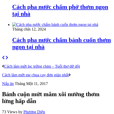
Cách pha nước chấm phở thơm ngon
tại nhà
Tháng chín 12, 2024
Cách pha nước chấm bánh cuốn thơm
ngon tại nhà
Cách làm mứt lạc trứng chim – Tuổi thơ dữ dội
Cách làm mứt me chua cay đơn giản nhất
Nấu ăn
Tháng Một 11, 2017
Bánh cuộn mứt mâm xôi nướng thơm
lừng hấp dẫn
73 Views
by
Phương Diện