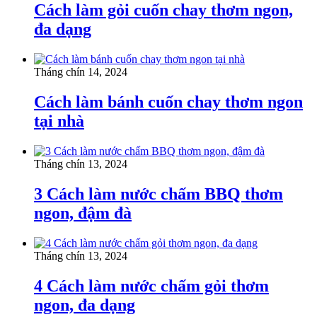
Cách làm gỏi cuốn chay thơm ngon,
đa dạng
Tháng chín 14, 2024
Cách làm bánh cuốn chay thơm ngon
tại nhà
Tháng chín 13, 2024
3 Cách làm nước chấm BBQ thơm
ngon, đậm đà
Tháng chín 13, 2024
4 Cách làm nước chấm gỏi thơm
ngon, đa dạng