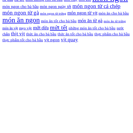
món ngon từ cá chép
món ngon cho bà bầu
món ngon ngày tết
món ngon từ gà
món ngon từ vịt
món ăn cho bà bầu
món ngon từ trứng
món ăn ngon
món ăn từ gà
món ăn tốt cho bà bầu
món ăn từ trứng
mứt tết
mứt dừa
mẹo vặt
những món ăn tốt cho bà bầu
món ăn vặt
nước
thịt vịt
thức ăn cho bà bầu
thức ăn tốt cho bà bầu
thực phẩm cho bà bầu
chấm
vịt quay
vịt ngon
thực phẩm tốt cho bà bầu