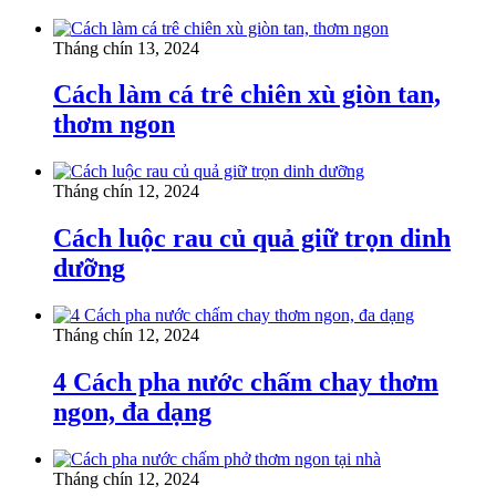
Tháng chín 13, 2024
Cách làm cá trê chiên xù giòn tan,
thơm ngon
Tháng chín 12, 2024
Cách luộc rau củ quả giữ trọn dinh
dưỡng
Tháng chín 12, 2024
4 Cách pha nước chấm chay thơm
ngon, đa dạng
Tháng chín 12, 2024