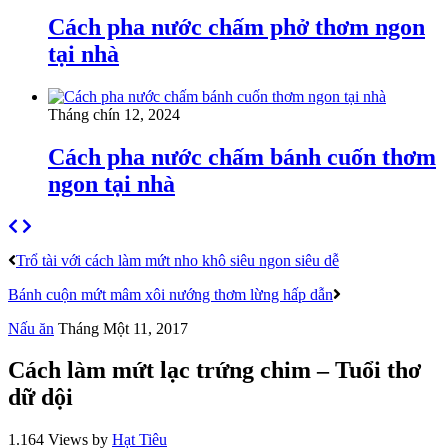
Cách pha nước chấm phở thơm ngon
tại nhà
Tháng chín 12, 2024
Cách pha nước chấm bánh cuốn thơm
ngon tại nhà
Trổ tài với cách làm mứt nho khô siêu ngon siêu dễ
Bánh cuộn mứt mâm xôi nướng thơm lừng hấp dẫn
Nấu ăn
Tháng Một 11, 2017
Cách làm mứt lạc trứng chim – Tuổi thơ
dữ dội
1.164 Views
by
Hạt Tiêu