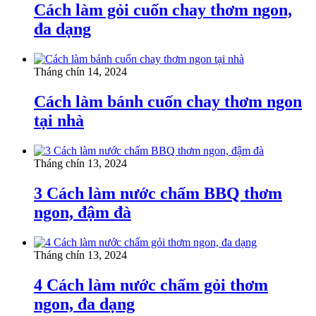
Cách làm gỏi cuốn chay thơm ngon,
đa dạng
Tháng chín 14, 2024
Cách làm bánh cuốn chay thơm ngon
tại nhà
Tháng chín 13, 2024
3 Cách làm nước chấm BBQ thơm
ngon, đậm đà
Tháng chín 13, 2024
4 Cách làm nước chấm gỏi thơm
ngon, đa dạng