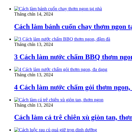
Tháng chín 14, 2024
Cách làm bánh cuốn chay thơm ngon t
Tháng chín 13, 2024
3 Cách làm nước chấm BBQ thơm ngo
Tháng chín 13, 2024
4 Cách làm nước chấm gỏi thơm ngon,
Tháng chín 13, 2024
Cách làm cá trê chiên xù giòn tan, th