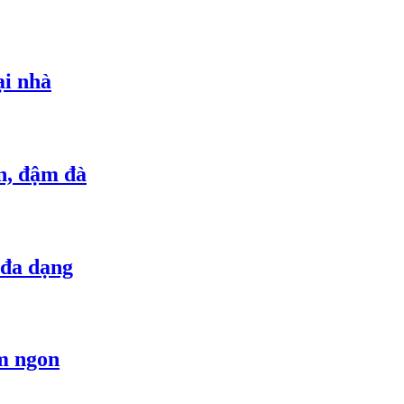
ại nhà
n, đậm đà
 đa dạng
ơm ngon