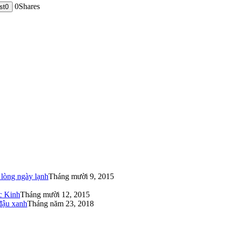
0
Shares
st
0
lòng ngày lạnh
Tháng mười 9, 2015
c Kinh
Tháng mười 12, 2015
đậu xanh
Tháng năm 23, 2018