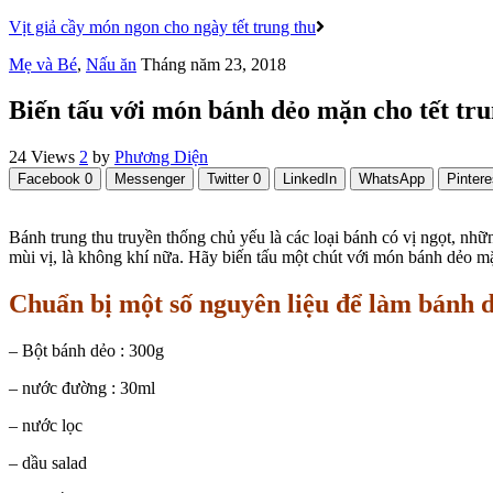
Vịt giả cầy món ngon cho ngày tết trung thu
Mẹ và Bé
,
Nấu ăn
Tháng năm 23, 2018
Biến tấu với món bánh dẻo mặn cho tết tru
24 Views
2
by
Phương Diện
Facebook
0
Messenger
Twitter
0
LinkedIn
WhatsApp
Pintere
Bánh trung thu truyền thống chủ yếu là các loại bánh có vị ngọt, nhữ
mùi vị, là không khí nữa. Hãy biến tấu một chút với món bánh dẻo mặ
Chuẩn bị một số nguyên liệu để làm bánh 
– Bột bánh dẻo : 300g
– nước đường : 30ml
– nước lọc
– dầu salad