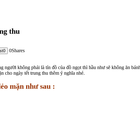
ng thu
0
Shares
st
0
ng người không phải là tín đồ của đồ ngọt thì hầu như sẽ không ăn bánh 
n cho ngày tết trung thu thêm ý nghĩa nhé.
dẻo mặn như sau :