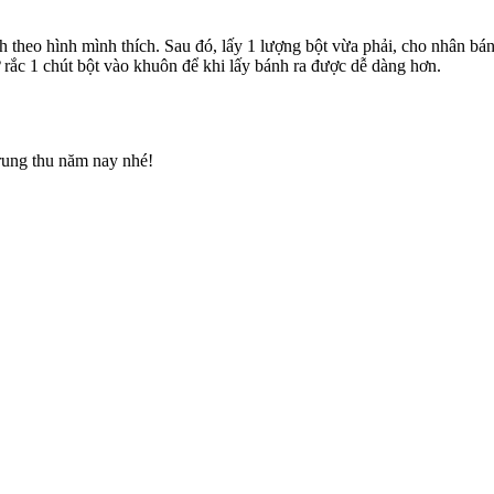
theo hình mình thích. Sau đó, lấy 1 lượng bột vừa phải, cho nhân bánh
rắc 1 chút bột vào khuôn để khi lấy bánh ra được dễ dàng hơn.
rung thu năm nay nhé!