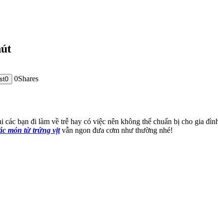
hút
0
Shares
st
0
hi các bạn đi làm về trễ hay có việc nên không thể chuẩn bị cho gia đ
ác món từ trứng vịt
vẫn ngon đưa cơm như thường nhé!