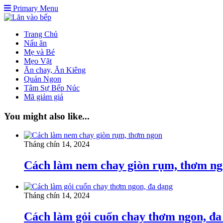
momwrites
handshose
non liner
Autoplex
PT Sheng Yue Industry Indonesia
Tren rambut pria
PaceSal Vibes
Inspirasi Hidup Bahagia
5 Tren Desain Grafis | Kobra Insight
Resurge Vintage - Eksplorasi Passion, Tren, dan Inspirasi Lintas Zaman
Dunia Baking, Tren Roti, dan Inspirasi Kuliner - MaggieBreads
Tribun Warga | Suara Rakyat, Kabar Nyata.
Lensa Masyarakat
Lensa Global
Muscle Old School
gacor
slot
link gacor
Akar Peluang
Sinyal Cuan
Jejaring Hoki
Profit Bisnis
Pilar Profit
Arus Dana
Wiraforia
Lentera Publik
Catatan Bumi
Info Warga
Ruang Ulas
Kabar Vision
Suara Digital
Jejak Literasi
Pusat Naratif
slot gacor
slot gacor
slot gacor
Paradis Perdu
KKCN News
Dai Kuan Bei
Somist Institute
Cari Fakta
MIMI News
Topik Panas
Hot Selebriti
Kilas Kabar
Portal Usaha
situs gacor
sensasi gacor
pola gacor
mimislot gacor
slot gacor
situs gacor
link gacor
mimislot terpercaya
sensasi gacor
pola slot gacor
mimi slot gacor
slot gacor
situs gacor
link gacor
Primary Menu
Trang Chủ
Nấu ăn
Mẹ và Bé
Mẹo Vặt
Ăn chay, Ăn Kiêng
Quán Ngon
Tâm Sự Bếp Núc
Mã giảm giá
You might also like...
Tháng chín 14, 2024
Cách làm nem chay giòn rụm, thơm n
Tháng chín 14, 2024
Cách làm gỏi cuốn chay thơm ngon, đa