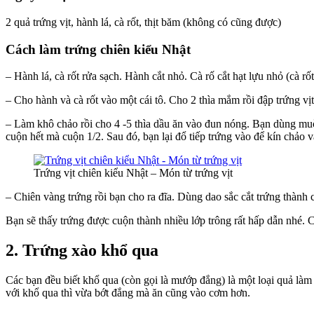
2 quả trứng vịt, hành lá, cà rốt, thịt băm (không có cũng được)
Cách làm trứng chiên kiểu Nhật
– Hành lá, cà rốt rửa sạch. Hành cắt nhỏ. Cà rố cắt hạt lựu nhỏ (cà rố
– Cho hành và cà rốt vào một cái tô. Cho 2 thìa mắm rồi đập trứng vị
– Làm khô chảo rồi cho 4 -5 thìa dầu ăn vào đun nóng. Bạn dùng muỗ
cuộn hết mà cuộn 1/2. Sau đó, bạn lại đổ tiếp trứng vào để kín chảo 
Trứng vịt chiên kiểu Nhật – Món từ trứng vịt
– Chiên vàng trứng rồi bạn cho ra đĩa. Dùng dao sắc cắt trứng thành 
Bạn sẽ thấy trứng được cuộn thành nhiều lớp trông rất hấp dẫn nhé. 
2. Trứng xào khổ qua
Các bạn đều biết khổ qua (còn gọi là mướp đắng) là một loại quả làm
với khổ qua thì vừa bớt đắng mà ăn cũng vào cơm hơn.