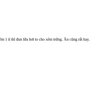
 1 tí thì đun lửa hơi to cho xém trứng. Ăn cũng rất hay.