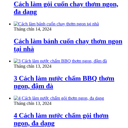
Cách làm gỏi cuốn chay thơm ngon,
đa dạng
Tháng chín 14, 2024
Cách làm bánh cuốn chay thơm ngon
tại nhà
Tháng chín 13, 2024
3 Cách làm nước chấm BBQ thơm
ngon, đậm đà
Tháng chín 13, 2024
4 Cách làm nước chấm gỏi thơm
ngon, đa dạng