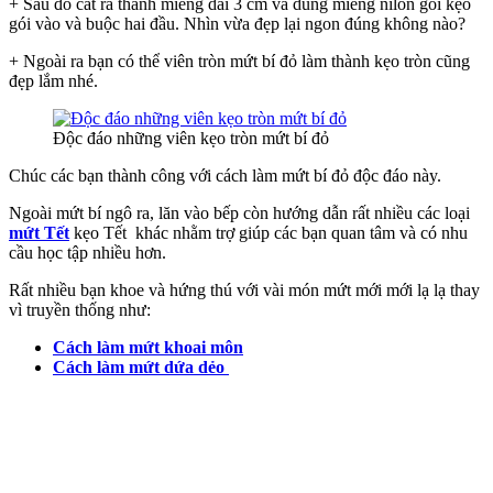
+ Sau đó cắt ra thành miếng dài 3 cm và dùng miếng nilon gói kẹo
gói vào và buộc hai đầu. Nhìn vừa đẹp lại ngon đúng không nào?
+ Ngoài ra bạn có thể viên tròn mứt bí đỏ làm thành kẹo tròn cũng
đẹp lắm nhé.
Độc đáo những viên kẹo tròn mứt bí đỏ
Chúc các bạn thành công với cách làm mứt bí đỏ độc đáo này.
Ngoài mứt bí ngô ra, lăn vào bếp còn hướng dẫn rất nhiều các loại
mứt Tết
kẹo Tết khác nhằm trợ giúp các bạn quan tâm và có nhu
cầu học tập nhiều hơn.
Rất nhiều bạn khoe và hứng thú với vài món mứt mới mới lạ lạ thay
vì truyền thống như:
Cách làm mứt khoai môn
Cách làm mứt dứa dẻo