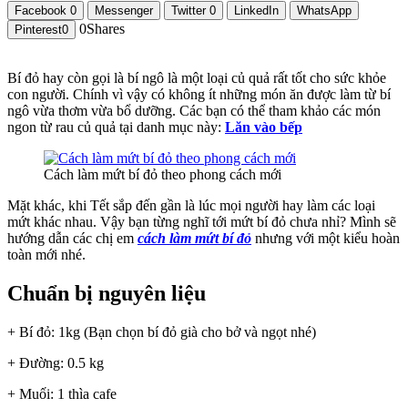
Facebook
0
Messenger
Twitter
0
LinkedIn
WhatsApp
0
Shares
Pinterest
0
Bí đỏ hay còn gọi là bí ngô là một loại củ quả rất tốt cho sức khỏe
con người. Chính vì vậy có không ít những món ăn được làm từ bí
ngô vừa thơm vừa bổ dưỡng. Các bạn có thể tham khảo các món
ngon từ rau củ quả tại danh mục này:
Lăn vào bếp
Cách làm mứt bí đỏ theo phong cách mới
Mặt khác, khi Tết sắp đến gần là lúc mọi người hay làm các loại
mứt khác nhau. Vậy bạn từng nghĩ tới mứt bí đỏ chưa nhỉ? Mình sẽ
hướng dẫn các chị em
cách làm mứt bí đỏ
nhưng với một kiểu hoàn
toàn mới nhé.
Chuẩn bị nguyên liệu
+ Bí đỏ: 1kg (Bạn chọn bí đỏ già cho bở và ngọt nhé)
+ Đường: 0.5 kg
+ Muối: 1 thìa cafe