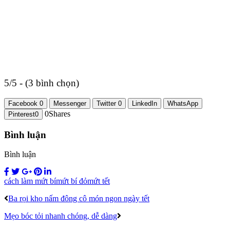
5/5 - (3 bình chọn)
Facebook
0
Messenger
Twitter
0
LinkedIn
WhatsApp
0
Shares
Pinterest
0
Bình luận
Bình luận
cách làm mứt bí
mứt bí đỏ
mứt tết
Ba rọi kho nấm đông cô món ngon ngày tết
Mẹo bóc tỏi nhanh chóng, dễ dàng