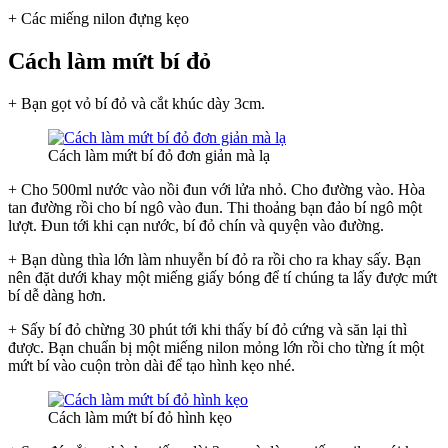
+ Các miếng nilon đựng kẹo
Cách làm mứt bí đỏ
+ Bạn gọt vỏ bí đỏ và cắt khúc dày 3cm.
Cách làm mứt bí đỏ đơn giản mà lạ
+ Cho 500ml nước vào nồi đun với lửa nhỏ. Cho đường vào. Hòa
tan đường rồi cho bí ngô vào đun. Thi thoảng bạn đảo bí ngô một
lượt. Đun tới khi cạn nước, bí đỏ chín và quyện vào đường.
+ Bạn dùng thìa lớn làm nhuyễn bí đỏ ra rồi cho ra khay sấy. Bạn
nên đặt dưới khay một miếng giấy bóng để tí chúng ta lấy được mứt
bí dễ dàng hơn.
+ Sấy bí đỏ chừng 30 phút tới khi thấy bí đỏ cứng và săn lại thì
được. Bạn chuẩn bị một miếng nilon mỏng lớn rồi cho từng ít một
mứt bí vào cuộn tròn dài để tạo hình kẹo nhé.
Cách làm mứt bí đỏ hình kẹo