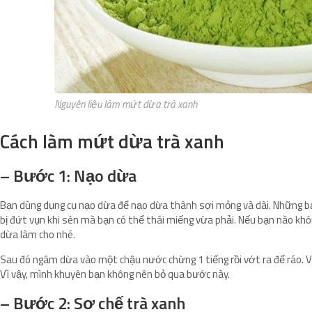
Nguyên liệu làm mứt dừa trà xanh
Cách làm mứt dừa trà xanh
– Bước 1: Nạo dừa
Bạn dùng dụng cụ nạo dừa để nạo dừa thành sợi mỏng và dài. Những bạ
bị đứt vụn khi sên mà bạn có thể thái miếng vừa phải. Nếu bạn nào khô
dừa làm cho nhé.
Sau đó ngâm dừa vào một chậu nước chừng 1 tiếng rồi vớt ra để ráo. V
Vì vậy, mình khuyên bạn không nên bỏ qua bước này.
– Bước 2: Sơ chế trà xanh