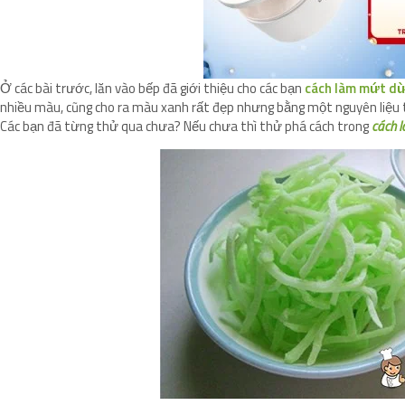
Ở các bài trước, lăn vào bếp đã giới thiệu cho các bạn
cách làm mứt dừ
nhiều màu, cũng cho ra màu xanh rất đẹp nhưng bằng một nguyên liệu t
Các bạn đã từng thử qua chưa? Nếu chưa thì thử phá cách trong
cách 