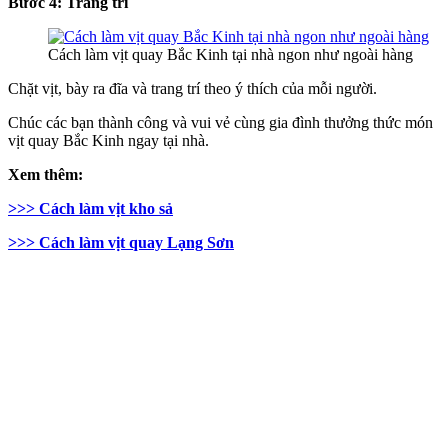
Bước 4: Trang trí
Cách làm vịt quay Bắc Kinh tại nhà ngon như ngoài hàng
Chặt vịt, bày ra đĩa và trang trí theo ý thích của mỗi người.
Chúc các bạn thành công và vui vẻ cùng gia đình thưởng thức món
vịt quay Bắc Kinh ngay tại nhà.
Xem thêm:
>>> Cách làm vịt kho sả
>>> Cách làm vịt quay Lạng Sơn