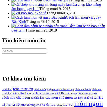
Cách làm vịt quay
Tháng năm 31, 2018
Cá chép kho măng
ấm lòng ngày lạnh
Tháng mười 9, 2015
Vịt kho sả
Tháng mười 5, 2015
Cách làm món vịt quay
Bắc Kinh
Tháng mười 12, 2015
Cách làm bánh bao nhân
đậu xanh
Tháng năm 23, 2018
Tìm kiếm món ăn
Từ khóa tìm kiếm
bánh trung thu
canh cá chép
bệnh thường gặp ở trẻ
cách làm bánh
bánh bao
cách làm
cách làm kem
cách làm mứt dừa
cách làm mứt ngon
cách làm vịt quay
bánh bao
cách nấu chè ngon
các món chè ngon
cá lăng
cá chép kho
các món ăn từ cá
món ngon
cá trê
cá quả
dinh dưỡng cho bà bầu
món kho
món chay