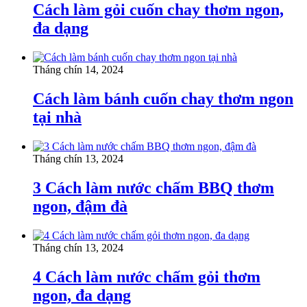
Cách làm gỏi cuốn chay thơm ngon,
đa dạng
Tháng chín 14, 2024
Cách làm bánh cuốn chay thơm ngon
tại nhà
Tháng chín 13, 2024
3 Cách làm nước chấm BBQ thơm
ngon, đậm đà
Tháng chín 13, 2024
4 Cách làm nước chấm gỏi thơm
ngon, đa dạng