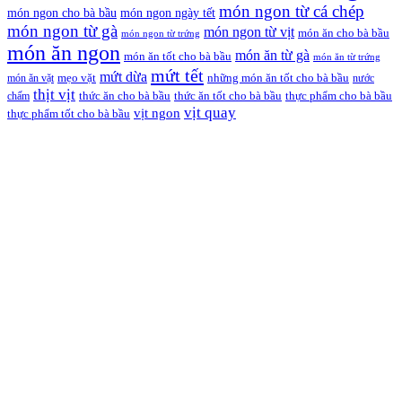
món ngon từ cá chép
món ngon cho bà bầu
món ngon ngày tết
món ngon từ gà
món ngon từ vịt
món ăn cho bà bầu
món ngon từ trứng
món ăn ngon
món ăn từ gà
món ăn tốt cho bà bầu
món ăn từ trứng
mứt tết
mứt dừa
mẹo vặt
những món ăn tốt cho bà bầu
món ăn vặt
nước
thịt vịt
thức ăn cho bà bầu
thức ăn tốt cho bà bầu
thực phẩm cho bà bầu
chấm
vịt quay
vịt ngon
thực phẩm tốt cho bà bầu