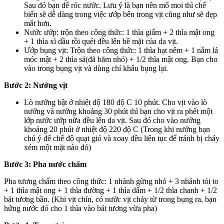
Sau đó bạn để róc nước. Lưu ý là bạn nên mổ moi thì chế
biến sẽ dễ dàng trong việc ướp bên trong vịt cũng như sẽ đẹp
mắt hơn.
Nước ướp: trộn theo công thức: 1 thìa giấm + 2 thìa mật ong
+ 1 thìa xì dầu rồi quét đều lên bề mặt của da vịt.
Ướp bụng vịt: Trộn theo công thức: 1 thìa hạt nêm + 1 nắm lá
móc mật + 2 thìa sả(đã băm nhỏ) + 1/2 thìa mật ong. Bạn cho
vào trong bụng vịt và dùng chỉ khâu bụng lại.
Bước 2:
Nướng vịt
Lò nướng bật ở nhiệt độ 180 độ C 10 phút. Cho vịt vào lò
nướng và nướng khoảng 30 phút thì bạn cho vịt ra phết một
lớp nước ướp nữa đều lên da vịt. Sau đó cho vào nướng
khoảng 20 phút ở nhiệt độ 220 độ C (Trong khi nướng bạn
chú ý để chế độ quạt gió và xoay đều liên tục để tránh bị cháy
xém một mặt nào đó)
Bước 3: Pha nước chấm
Pha tương chấm theo công thức: 1 nhánh gừng nhỏ + 3 nhánh tỏi to
+ 1 thìa mật ong + 1 thìa đường + 1 thìa dấm + 1/2 thìa chanh + 1/2
bát tương bần. (Khi vịt chín, có nước vịt chảy từ trong bụng ra, bạn
hứng nước đó cho 1 thìa vào bát tương vừa pha)