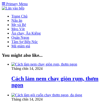
momwrites
handshose
non liner
Autoplex
PT Sheng Yue Industry Indonesia
Tren rambut pria
PaceSal Vibes
Inspirasi Hidup Bahagia
5 Tren Desain Grafis | Kobra Insight
Resurge Vintage - Eksplorasi Passion, Tren, dan Inspirasi Lintas Zaman
Dunia Baking, Tren Roti, dan Inspirasi Kuliner - MaggieBreads
Tribun Warga | Suara Rakyat, Kabar Nyata.
Lensa Masyarakat
Lensa Global
Muscle Old School
gacor
slot
link gacor
Akar Peluang
Sinyal Cuan
Jejaring Hoki
Profit Bisnis
Pilar Profit
Arus Dana
Wiraforia
Lentera Publik
Catatan Bumi
Info Warga
Ruang Ulas
Kabar Vision
Suara Digital
Jejak Literasi
Pusat Naratif
slot gacor
slot gacor
slot gacor
Paradis Perdu
KKCN News
Dai Kuan Bei
Somist Institute
Cari Fakta
MIMI News
Topik Panas
Hot Selebriti
Kilas Kabar
Portal Usaha
situs gacor
sensasi gacor
pola gacor
mimislot gacor
slot gacor
situs gacor
link gacor
mimislot terpercaya
sensasi gacor
pola slot gacor
mimi slot gacor
slot gacor
situs gacor
link gacor
Primary Menu
Trang Chủ
Nấu ăn
Mẹ và Bé
Mẹo Vặt
Ăn chay, Ăn Kiêng
Quán Ngon
Tâm Sự Bếp Núc
Mã giảm giá
You might also like...
Tháng chín 14, 2024
Cách làm nem chay giòn rụm, thơm
ngon
Tháng chín 14, 2024