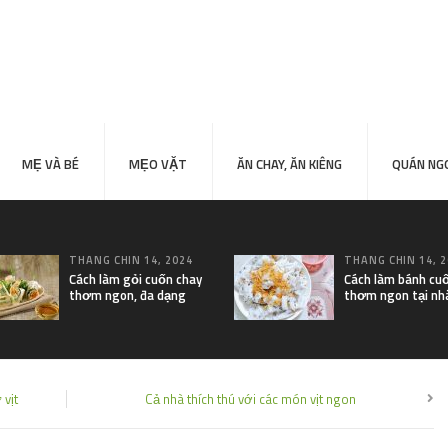
MẸ VÀ BÉ
MẸO VẶT
ĂN CHAY, ĂN KIÊNG
QUÁN NG
THÁNG CHÍN 14, 2024
THÁNG CHÍN 14, 
Cách làm gỏi cuốn chay
Cách làm bánh cu
thơm ngon, đa dạng
thơm ngon tại nh
 vịt
Cả nhà thích thú với các món vịt ngon