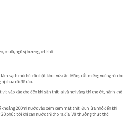
n, muối, ngũ vị hương, ớt khô
 làm sạch mùi hôi rồi chặt khúc vừa ăn. Măng cắt miếng vuông rồi cho
bị chua rồi để ráo.
 vịt vào xào cho đến khi săn thịt lại và hơi vàng thì cho ớt, hành khô
 đổ khoảng 200ml nước vào xêm xêm mặt thịt. Đun lửa nhỏ đến khi
20 phút tới khi cạn nước thì cho ra đĩa. Và thưởng thức thôi