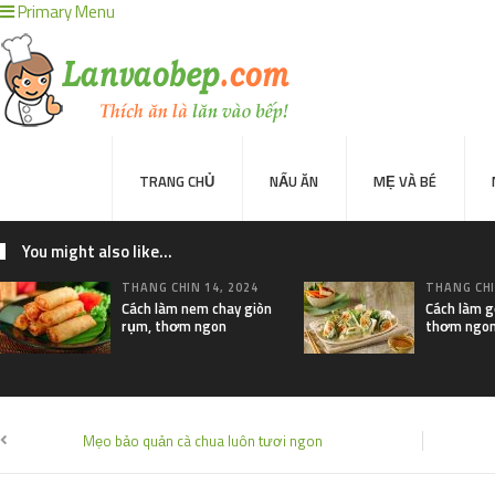
momwrites
handshose
non liner
Autoplex
PT Sheng Yue Industry Indonesia
Tren rambut pria
PaceSal Vibes
Inspirasi Hidup Bahagia
5 Tren Desain Grafis | Kobra Insight
Resurge Vintage - Eksplorasi Passion, Tren, dan Inspirasi Lintas Zaman
Dunia Baking, Tren Roti, dan Inspirasi Kuliner - MaggieBreads
Tribun Warga | Suara Rakyat, Kabar Nyata.
Lensa Masyarakat
Lensa Global
Muscle Old School
gacor
slot
link gacor
Akar Peluang
Sinyal Cuan
Jejaring Hoki
Profit Bisnis
Pilar Profit
Arus Dana
Wiraforia
Lentera Publik
Catatan Bumi
Info Warga
Ruang Ulas
Kabar Vision
Suara Digital
Jejak Literasi
Pusat Naratif
slot gacor
slot gacor
slot gacor
Paradis Perdu
KKCN News
Dai Kuan Bei
Somist Institute
Cari Fakta
MIMI News
Topik Panas
Hot Selebriti
Kilas Kabar
Portal Usaha
situs gacor
sensasi gacor
pola gacor
mimislot gacor
slot gacor
situs gacor
link gacor
mimislot terpercaya
sensasi gacor
pola slot gacor
mimi slot gacor
slot gacor
situs gacor
link gacor
Primary Menu
TRANG CHỦ
NẤU ĂN
MẸ VÀ BÉ
You might also like...
THÁNG CHÍN 14, 2024
THÁNG CHÍ
Cách làm nem chay giòn
Cách làm g
rụm, thơm ngon
thơm ngon
Mẹo bảo quản cà chua luôn tươi ngon