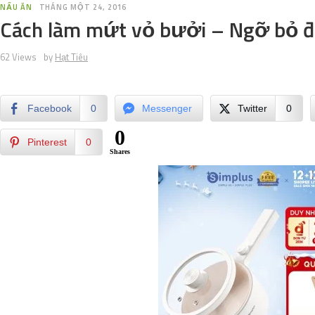
NẤU ĂN
THÁNG MỘT 24, 2016
Cách làm mứt vỏ bưởi – Ngỡ bỏ đi
62 Views
by
Hạt Tiêu
Facebook
0
Messenger
Twitter
0
0
Pinterest
0
Shares