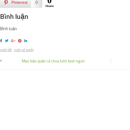
0
Pinterest
0
Shares
Bình luận
Bình luận
mứt tết
mứt vỏ bưởi
Mẹo bảo quản cà chua luôn tươi ngon