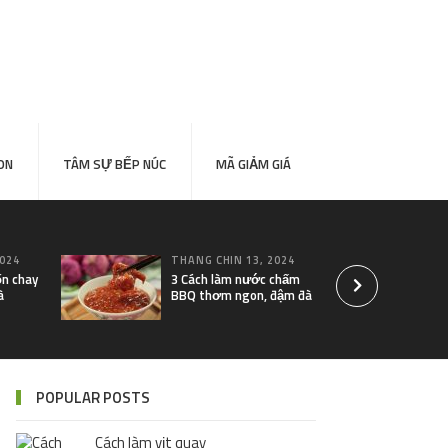
ON
TÂM SỰ BẾP NÚC
MÃ GIẢM GIÁ
2024
THÁNG CHÍN 13, 2024
ốn chay
3 Cách làm nước chấm
à
BBQ thơm ngon, đậm đà
POPULAR POSTS
Cách làm vịt quay