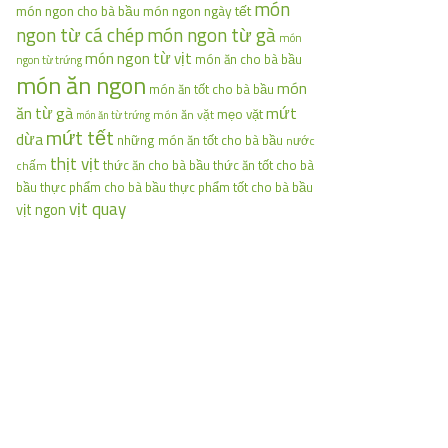
món
món ngon cho bà bầu
món ngon ngày tết
ngon từ cá chép
món ngon từ gà
món
món ngon từ vịt
món ăn cho bà bầu
ngon từ trứng
món ăn ngon
món
món ăn tốt cho bà bầu
ăn từ gà
mứt
mẹo vặt
món ăn vặt
món ăn từ trứng
mứt tết
dừa
những món ăn tốt cho bà bầu
nước
thịt vịt
thức ăn cho bà bầu
thức ăn tốt cho bà
chấm
bầu
thực phẩm cho bà bầu
thực phẩm tốt cho bà bầu
vịt quay
vịt ngon