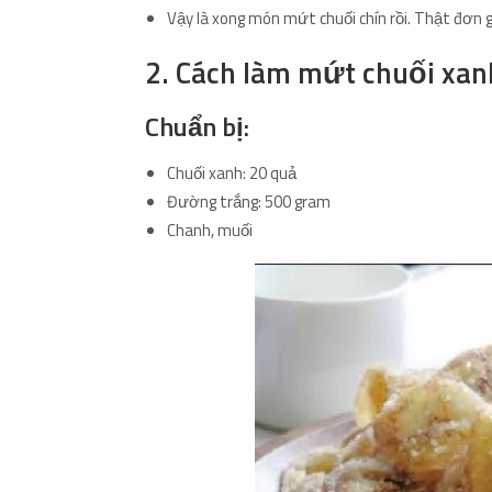
Vậy là xong món mứt chuối chín rồi. Thật đơn g
2. Cách làm mứt chuối xan
Chuẩn bị:
Chuối xanh: 20 quả
Đường trắng: 500 gram
Chanh, muối