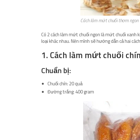
Cách làm mứt chuối thơm ngon
Có 2 cách làm mứt chuối ngon là mứt chuối xanh k
loại khác nhau. Nên mình sẽ hướng dẫn cả hai cách
1. Cách làm mứt chuối chí
Chuẩn bị:
Chuối chín: 20 quả
Đường trắng: 400 gram