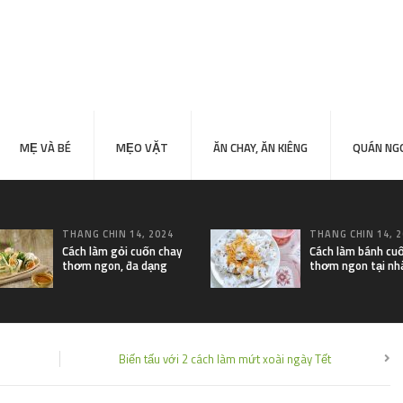
MẸ VÀ BÉ
MẸO VẶT
ĂN CHAY, ĂN KIÊNG
QUÁN NG
THÁNG CHÍN 14, 2024
THÁNG CHÍN 14, 
Cách làm gỏi cuốn chay
Cách làm bánh cu
thơm ngon, đa dạng
thơm ngon tại nh
Biến tấu với 2 cách làm mứt xoài ngày Tết