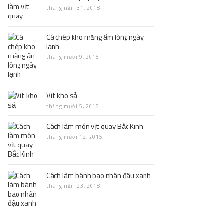
tháng năm 31, 2018
Cá chép kho măng ấm lòng ngày
lạnh
tháng mười 9, 2015
Vịt kho sả
tháng mười 5, 2015
Cách làm món vịt quay Bắc Kinh
tháng mười 12, 2015
Cách làm bánh bao nhân đậu xanh
tháng năm 23, 2018