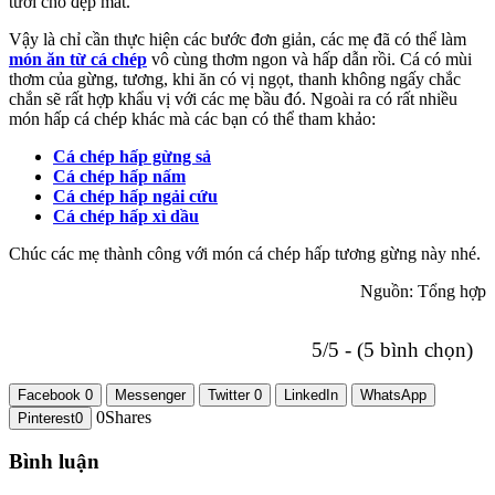
tươi cho đẹp mắt.
Vậy là chỉ cần thực hiện các bước đơn giản, các mẹ đã có thể làm
món ăn từ cá chép
vô cùng thơm ngon và hấp dẫn rồi. Cá có mùi
thơm của gừng, tương, khi ăn có vị ngọt, thanh không ngấy chắc
chắn sẽ rất hợp khẩu vị với các mẹ bầu đó. Ngoài ra có rất nhiều
món hấp cá chép khác mà các bạn có thể tham khảo:
Cá chép hấp gừng sả
Cá chép hấp nấm
Cá chép hấp ngải cứu
Cá chép hấp xì dầu
Chúc các mẹ thành công với món cá chép hấp tương gừng này nhé.
Nguồn: Tổng hợp
5/5 - (5 bình chọn)
Facebook
0
Messenger
Twitter
0
LinkedIn
WhatsApp
0
Shares
Pinterest
0
Bình luận