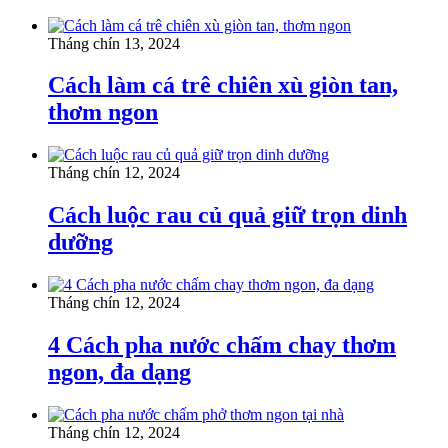
Tháng chín 13, 2024
Cách làm cá trê chiên xù giòn tan,
thơm ngon
Tháng chín 12, 2024
Cách luộc rau củ quả giữ trọn dinh
dưỡng
Tháng chín 12, 2024
4 Cách pha nước chấm chay thơm
ngon, đa dạng
Tháng chín 12, 2024