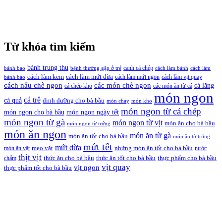
Từ khóa tìm kiếm
bánh trung thu
canh cá chép
bệnh thường gặp ở trẻ
cách làm bánh
bánh bao
cách làm
cách làm kem
cách làm mứt dừa
cách làm mứt ngon
cách làm vịt quay
bánh bao
cách nấu chè ngon
các món chè ngon
cá lăng
cá chép kho
các món ăn từ cá
món ngon
cá trê
cá quả
dinh dưỡng cho bà bầu
món kho
món chay
món ngon từ cá chép
món ngon cho bà bầu
món ngon ngày tết
món ngon từ gà
món ngon từ vịt
món ăn cho bà bầu
món ngon từ trứng
món ăn ngon
món ăn từ gà
món ăn tốt cho bà bầu
món ăn từ trứng
mứt tết
mứt dừa
mẹo vặt
những món ăn tốt cho bà bầu
món ăn vặt
nước
thịt vịt
thức ăn cho bà bầu
thức ăn tốt cho bà bầu
thực phẩm cho bà bầu
chấm
vịt quay
vịt ngon
thực phẩm tốt cho bà bầu