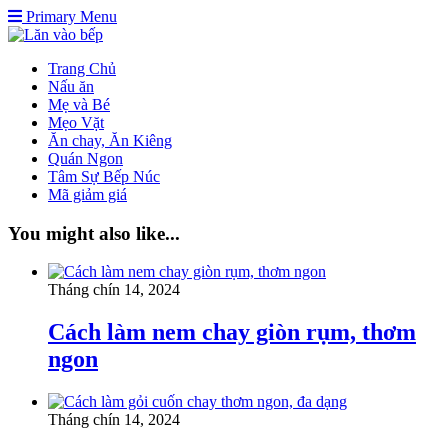
momwrites
handshose
non liner
Autoplex
PT Sheng Yue Industry Indonesia
Tren rambut pria
PaceSal Vibes
Inspirasi Hidup Bahagia
5 Tren Desain Grafis | Kobra Insight
Resurge Vintage - Eksplorasi Passion, Tren, dan Inspirasi Lintas Zaman
Dunia Baking, Tren Roti, dan Inspirasi Kuliner - MaggieBreads
Tribun Warga | Suara Rakyat, Kabar Nyata.
Lensa Masyarakat
Lensa Global
Muscle Old School
gacor
slot
link gacor
Akar Peluang
Sinyal Cuan
Jejaring Hoki
Profit Bisnis
Pilar Profit
Arus Dana
Wiraforia
Lentera Publik
Catatan Bumi
Info Warga
Ruang Ulas
Kabar Vision
Suara Digital
Jejak Literasi
Pusat Naratif
slot gacor
slot gacor
slot gacor
Paradis Perdu
KKCN News
Dai Kuan Bei
Somist Institute
Cari Fakta
MIMI News
Topik Panas
Hot Selebriti
Kilas Kabar
Portal Usaha
situs gacor
sensasi gacor
pola gacor
mimislot gacor
slot gacor
situs gacor
link gacor
mimislot terpercaya
sensasi gacor
pola slot gacor
mimi slot gacor
slot gacor
situs gacor
link gacor
Primary Menu
Trang Chủ
Nấu ăn
Mẹ và Bé
Mẹo Vặt
Ăn chay, Ăn Kiêng
Quán Ngon
Tâm Sự Bếp Núc
Mã giảm giá
You might also like...
Tháng chín 14, 2024
Cách làm nem chay giòn rụm, thơm
ngon
Tháng chín 14, 2024