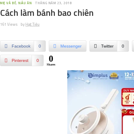
MẸ VÀ BÉ
,
NẤU ĂN
THÁNG NĂM 23, 2018
Cách làm bánh bao chiên
161 Views
by
Hạt Tiêu
Facebook
0
Messenger
Twitter
0
0
Pinterest
0
Shares