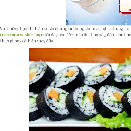
Với những bạn thích ăn sushi nhưng lại không khoái vị thịt cá trong c
cơm cuộn sushi chay
dưới đây nhé. Với món ăn chay này, đảm bảo bạ
theo phong cách ăn chay đấy.