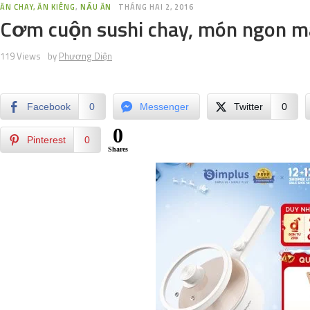
ĂN CHAY, ĂN KIÊNG
,
NẤU ĂN
THÁNG HAI 2, 2016
Cơm cuộn sushi chay, món ngon m
119 Views
by
Phương Diện
Facebook
0
Messenger
Twitter
0
0
Pinterest
0
Shares