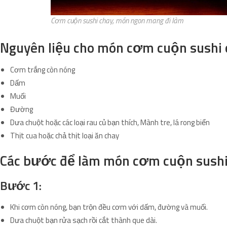
Cơm cuộn sushi chay, món ngon mang đi làm
Nguyên liệu cho món cơm cuộn sushi 
Cơm trắng còn nóng
Dấm
Muối
Đường
Dưa chuột hoặc các loại rau củ bạn thích, Mành tre, lá rong biển
Thịt cua hoặc chả thịt loại ăn chay
Các bước để làm món cơm cuộn sushi
Bước 1:
Khi cơm còn nóng, bạn trộn đều cơm với dấm, đường và muối.
Dưa chuột bạn rửa sạch rồi cắt thành que dài.