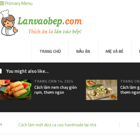
momwrites
handshose
non liner
Autoplex
PT Sheng Yue Industry Indonesia
Tren rambut pria
PaceSal Vibes
Inspirasi Hidup Bahagia
5 Tren Desain Grafis | Kobra Insight
Resurge Vintage - Eksplorasi Passion, Tren, dan Inspirasi Lintas Zaman
Dunia Baking, Tren Roti, dan Inspirasi Kuliner - MaggieBreads
Tribun Warga | Suara Rakyat, Kabar Nyata.
Lensa Masyarakat
Lensa Global
Muscle Old School
gacor
slot
link gacor
Akar Peluang
Sinyal Cuan
Jejaring Hoki
Profit Bisnis
Pilar Profit
Arus Dana
Wiraforia
Lentera Publik
Catatan Bumi
Info Warga
Ruang Ulas
Kabar Vision
Suara Digital
Jejak Literasi
Pusat Naratif
slot gacor
slot gacor
slot gacor
Paradis Perdu
KKCN News
Dai Kuan Bei
Somist Institute
Cari Fakta
MIMI News
Topik Panas
Hot Selebriti
Kilas Kabar
Portal Usaha
situs gacor
sensasi gacor
pola gacor
mimislot gacor
slot gacor
situs gacor
link gacor
mimislot terpercaya
sensasi gacor
pola slot gacor
mimi slot gacor
slot gacor
situs gacor
link gacor
Primary Menu
TRANG CHỦ
NẤU ĂN
MẸ VÀ BÉ
You might also like...
THÁNG CHÍN 14, 2024
THÁNG CHÍ
Cách làm nem chay giòn
Cách làm g
rụm, thơm ngon
thơm ngon
Cách làm mứt dừa ca cao handmade tại nhà
C