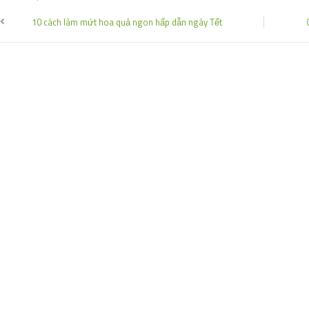
10 cách làm mứt hoa quả ngon hấp dẫn ngày Tết