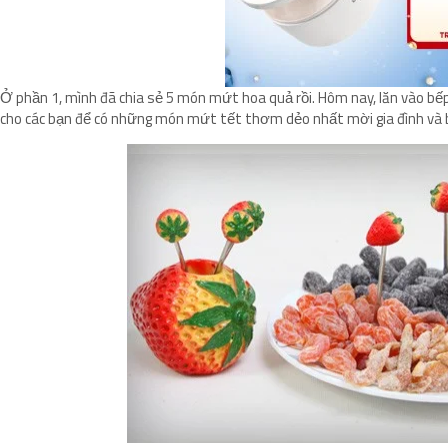
Ở phần 1, mình đã chia sẻ 5 món mứt hoa quả rồi. Hôm nay, lăn vào bếp
cho các bạn để có những món mứt tết thơm dẻo nhất mời gia đình và