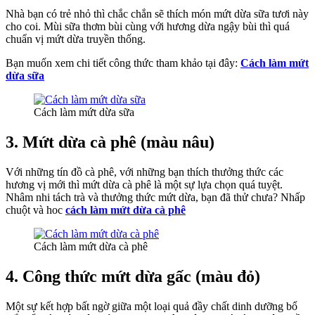
Nhà bạn có trẻ nhỏ thì chắc chắn sẽ thích món mứt dừa sữa tươi này
cho coi. Mùi sữa thơm bùi cùng với hương dừa ngậy bùi thì quá
chuẩn vị mứt dừa truyền thống.
Bạn muốn xem chi tiết công thức tham khảo tại đây:
Cách làm mứt
dừa sữa
Cách làm mứt dừa sữa
3. Mứt dừa cà phê (màu nâu)
Với những tín đồ cà phê, với những bạn thích thưởng thức các
hương vị mới thì mứt dừa cà phê là một sự lựa chọn quá tuyệt.
Nhâm nhi tách trà và thưởng thức mứt dừa, bạn đã thử chưa? Nhấp
chuột và hoc
cách làm mứt dừa cà phê
Cách làm mứt dừa cà phê
4. Công thức mứt dừa gấc (màu đỏ)
Một sự kết hợp bất ngờ giữa một loại quả đầy chất dinh dưỡng bổ