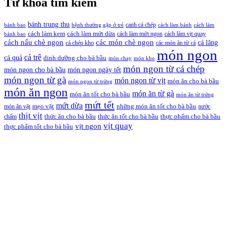
Từ khóa tìm kiếm
bánh trung thu
canh cá chép
bệnh thường gặp ở trẻ
cách làm bánh
bánh bao
cách làm
cách làm kem
cách làm mứt dừa
cách làm mứt ngon
cách làm vịt quay
bánh bao
cách nấu chè ngon
các món chè ngon
cá lăng
cá chép kho
các món ăn từ cá
món ngon
cá trê
cá quả
dinh dưỡng cho bà bầu
món kho
món chay
món ngon từ cá chép
món ngon cho bà bầu
món ngon ngày tết
món ngon từ gà
món ngon từ vịt
món ăn cho bà bầu
món ngon từ trứng
món ăn ngon
món ăn từ gà
món ăn tốt cho bà bầu
món ăn từ trứng
mứt tết
mứt dừa
mẹo vặt
những món ăn tốt cho bà bầu
món ăn vặt
nước
thịt vịt
thức ăn cho bà bầu
thức ăn tốt cho bà bầu
thực phẩm cho bà bầu
chấm
vịt quay
vịt ngon
thực phẩm tốt cho bà bầu