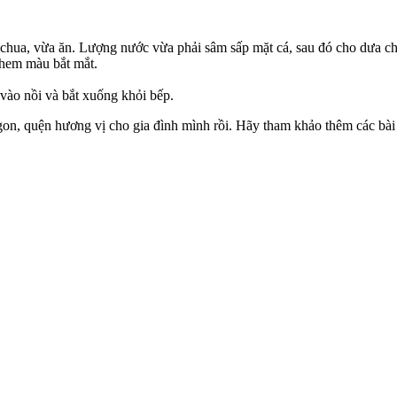
ua, vừa ăn. Lượng nước vừa phải sâm sấp mặt cá, sau đó cho dưa chua
them màu bắt mắt.
à vào nồi và bắt xuống khỏi bếp.
gon, quện hương vị cho gia đình mình rồi. Hãy tham khảo thêm các bài