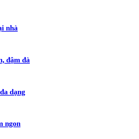
ại nhà
n, đậm đà
 đa dạng
ơm ngon