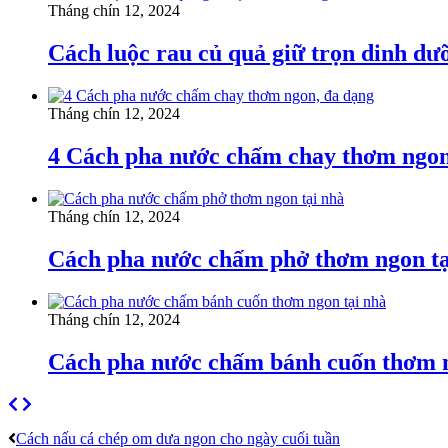
Tháng chín 12, 2024
Cách luộc rau củ quả giữ trọn dinh dư
Tháng chín 12, 2024
4 Cách pha nước chấm chay thơm ngon
Tháng chín 12, 2024
Cách pha nước chấm phở thơm ngon tạ
Tháng chín 12, 2024
Cách pha nước chấm bánh cuốn thơm n
Cách nấu cá chép om dưa ngon cho ngày cuối tuần