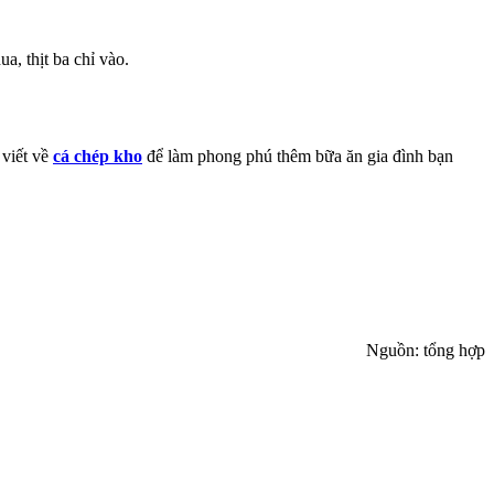
, thịt ba chỉ vào.
 viết về
cá chép kho
để làm phong phú thêm bữa ăn gia đình bạn
Nguồn: tổng hợp