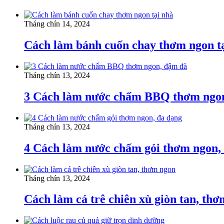
Tháng chín 14, 2024
Cách làm bánh cuốn chay thơm ngon t
Tháng chín 13, 2024
3 Cách làm nước chấm BBQ thơm ngo
Tháng chín 13, 2024
4 Cách làm nước chấm gỏi thơm ngon,
Tháng chín 13, 2024
Cách làm cá trê chiên xù giòn tan, th