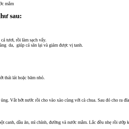
nước mắm
hư sau:
á tươi, rồi làm sạch vẩy.
ng da, giúp cá săn lại và giảm được vị tanh.
ớt thái lát hoặc băm nhỏ.
ng. Vắt bớt nước rồi cho vào xào cùng với cà chua. Sau đó cho ra đĩa
 bột canh, dầu ăn, mì chính, đường và nước mắm. Lắc đều nhẹ rồi ướp 