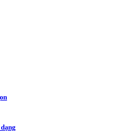
gon
 dạng